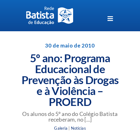
Skip
to
content
Toggle
Navigation
Unidades da Rede Batista
30 de maio de 2010
5º ano: Programa
Perguntas Frequentes
Educacional de
Prevenção às Drogas
Blog da Rede Batista
e à Violência –
PROERD
Os alunos do 5º ano do Colégio Batista
receberam, no [...]
Galeria
|
Notícias