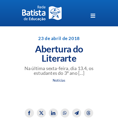
Skip
to
content
Toggle
Navigation
Unidades da Rede Batista
23 de abril de 2018
Abertura do
Perguntas Frequentes
Literarte
Blog da Rede Batista
Na última sexta-feira, dia 13.4, os
estudantes do 3º ano [...]
Notícias