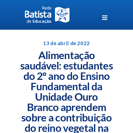
Skip
to
content
Toggle
Navigation
Unidades da Rede Batista
13 de abril de 2022
Alimentação
Perguntas Frequentes
saudável: estudantes
do 2º ano do Ensino
Blog da Rede Batista
Fundamental da
Unidade Ouro
Branco aprendem
sobre a contribuição
do reino vegetal na