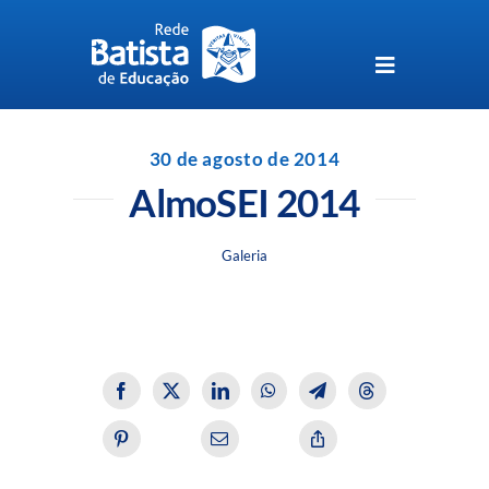
Skip
to
content
Toggle
Navigation
Unidades da Rede Batista
30 de agosto de 2014
AlmoSEI 2014
Perguntas Frequentes
Galeria
Blog da Rede Batista