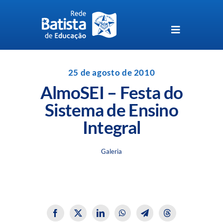
Skip
to
content
Toggle
Navigation
Unidades da Rede Batista
25 de agosto de 2010
AlmoSEI – Festa do
Perguntas Frequentes
Sistema de Ensino
Integral
Blog da Rede Batista
Galeria