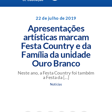
Navigation
Unidades da Rede Batista
22 de julho de 2019
Apresentações
Perguntas Frequentes
artísticas marcam
Festa Country e da
Blog da Rede Batista
Família da unidade
Ouro Branco
Neste ano, a Festa Country foi também
a Festa da [...]
Notícias