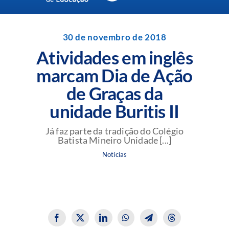
Navigation
Unidades da Rede Batista
30 de novembro de 2018
Atividades em inglês
Perguntas Frequentes
marcam Dia de Ação
de Graças da
Blog da Rede Batista
unidade Buritis II
Já faz parte da tradição do Colégio
Batista Mineiro Unidade [...]
Notícias