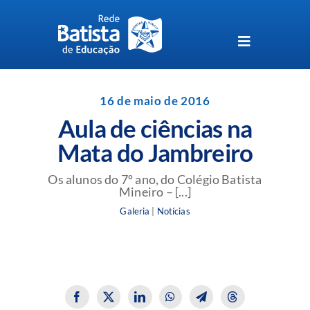
Skip
to
content
Toggle
Navigation
Unidades da Rede Batista
16 de maio de 2016
Aula de ciências na
Perguntas Frequentes
Mata do Jambreiro
Blog da Rede Batista
Os alunos do 7º ano, do Colégio Batista
Mineiro – [...]
Galeria
|
Notícias