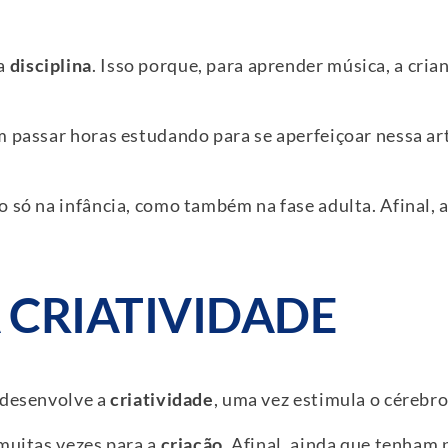
 a
disciplina
. Isso porque, para aprender música, a cria
m passar horas estudando para se aperfeiçoar nessa ar
 só na infância, como também na fase adulta. Afinal, 
A CRIATIVIDADE
 desenvolve a
criatividade
, uma vez estimula o cérebro
 muitas vezes para a
criação
. Afinal, ainda que tenham 