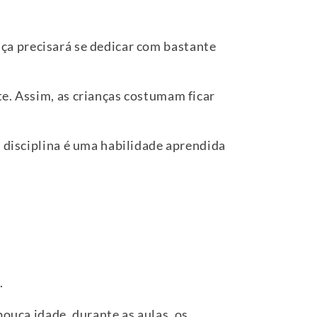
nça precisará se dedicar com bastante
te. Assim, as crianças costumam ficar
a disciplina é uma habilidade aprendida
.
pouca idade, durante as aulas, os