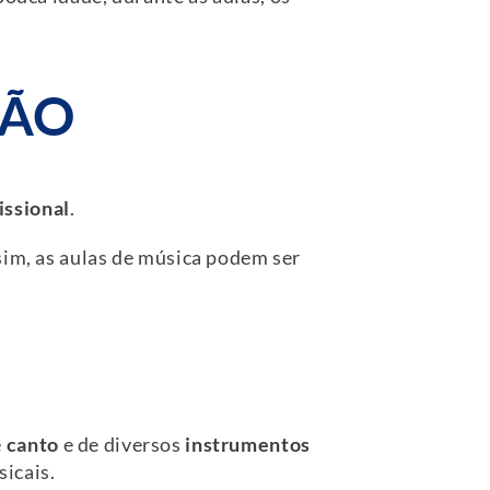
SÃO
issional
.
sim, as aulas de música podem ser
e
canto
e de diversos
instrumentos
icais.