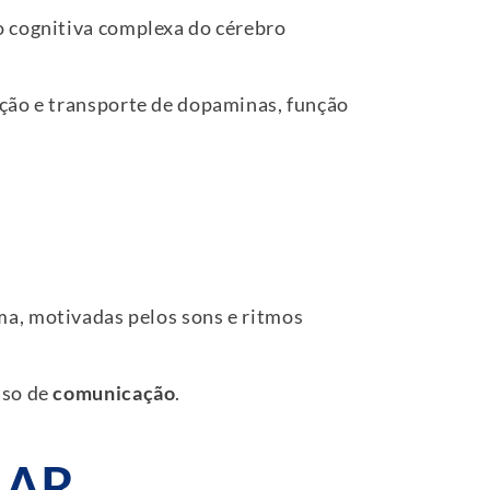
o cognitiva complexa do cérebro
eção e transporte de dopaminas, função
ma, motivadas pelos sons e ritmos
sso de
comunicação
.
LAR