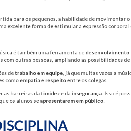
ertida para os pequenos, a habilidade de movimentar o
ma excelente forma de estimular a expressão corporal 
música é também uma ferramenta de
desenvolvimento i
s com outras pessoas, ampliando as possibilidades de 
ções de
trabalho em equipe
, já que muitas vezes a músi
des como
empatia
e
respeito
entre os colegas.
r as barreiras da
timidez
e da
insegurança
. Isso é pos
que os alunos se
apresentarem em público
.
ISCIPLINA