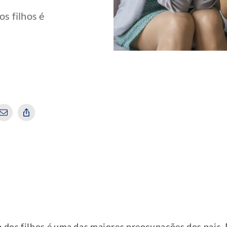
s filhos é
o
dos filhos é uma das maiores preocupações dos pais.