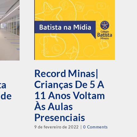
Record Minas|
C
Crianças De 5 A
ta
R
11 Anos Voltam
ade
R
Às Aulas
17 
Presenciais
9 de fevereiro de 2022
|
0 Comments