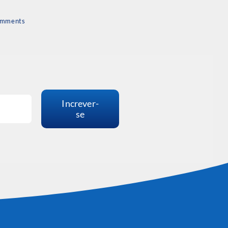
omments
Increver-
se