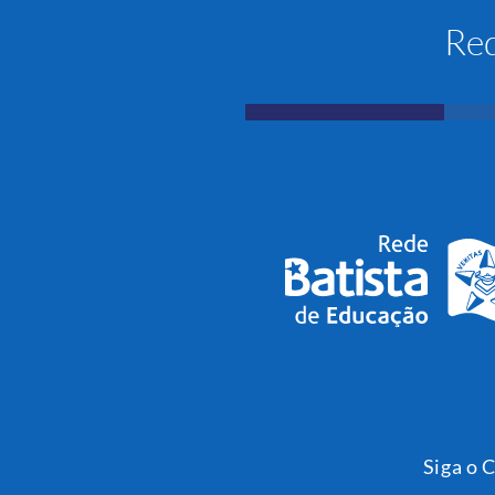
Red
Siga o 