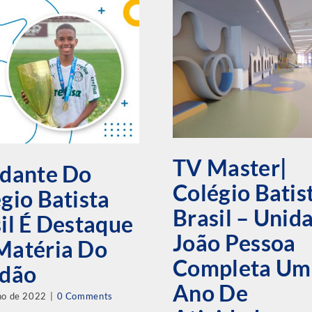
TV Master|
udante Do
Colégio Batis
gio Batista
Brasil – Unid
il É Destaque
João Pessoa
Matéria Do
Completa Um
adão
Ano De
ho de 2022
|
0 Comments