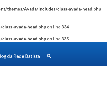
nt/themes/Avada/includes/class-avada-head.php
/class-avada-head.php
on line
334
/class-avada-head.php
on line
335
log da Rede Batista