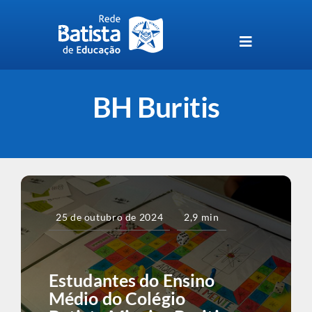
Skip
to
content
Toggle
Navigation
Unidades da Rede Batista
BH Buritis
Perguntas Frequentes
Blog da Rede Batista
25 de outubro de 2024
2,9 min
Estudantes do Ensino
Médio do Colégio