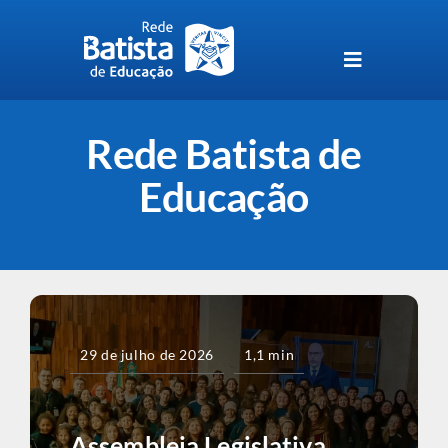
Skip
to
content
Toggle
Navigation
Unidades da Rede Batista
Rede Batista de
Perguntas Frequentes
Educação
Blog da Rede Batista
29 de julho de 2026
1,1 min
Assembleia Legislativa