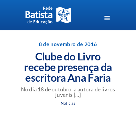
Skip
to
content
Toggle
Navigation
Unidades da Rede Batista
8 de novembro de 2016
Clube do Livro
Perguntas Frequentes
recebe presença da
escritora Ana Faria
Blog da Rede Batista
No dia 18 de outubro, a autora de livros
juvenis [...]
Notícias