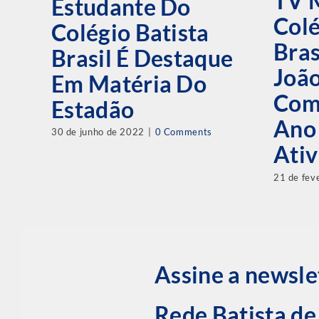
TV 
Estudante Do
Colé
Colégio Batista
Bras
Brasil É Destaque
Joã
Em Matéria Do
Com
Estadão
Ano
30 de junho de 2022
|
0 Comments
Ativ
21 de fev
Assine a newsle
Rede Batista d