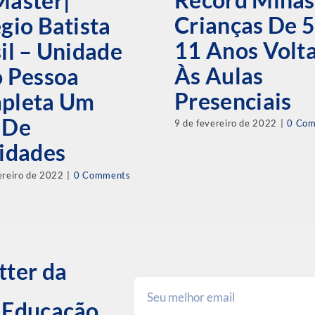
Master|
Crianças De 5
gio Batista
11 Anos Volt
il – Unidade
Às Aulas
o Pessoa
Presenciais
pleta Um
 De
9 de fevereiro de 2022
|
0 Co
idades
ereiro de 2022
|
0 Comments
tter da
e Educação