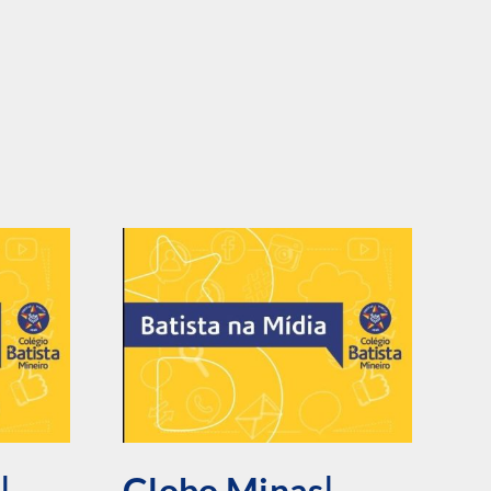
|
Globo Minas|