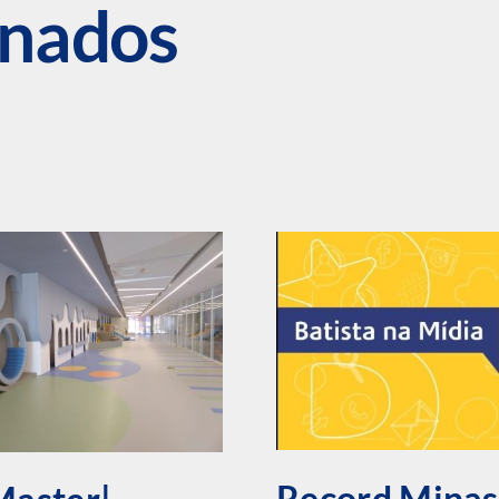
onados
Record Minas