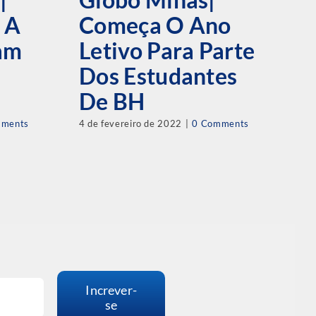
E
 A
Começa O Ano
C
am
Letivo Para Parte
B
Dos Estudantes
E
De BH
E
mments
4 de fevereiro de 2022
|
0 Comments
30 
Increver-
se