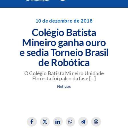
Navigation
Unidades da Rede Batista
10 de dezembro de 2018
Colégio Batista
Perguntas Frequentes
Mineiro ganha ouro
e sedia Torneio Brasil
Blog da Rede Batista
de Robótica
O Colégio Batista Mineiro Unidade
Floresta foi palco da fase [...]
Notícias