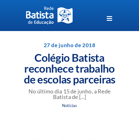
Skip
to
content
Toggle
Navigation
Unidades da Rede Batista
27 de junho de 2018
Colégio Batista
Perguntas Frequentes
reconhece trabalho
de escolas parceiras
Blog da Rede Batista
No último dia 15 de junho, a Rede
Batista de [...]
Notícias