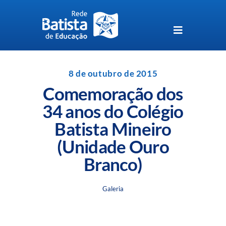
Skip
to
content
Toggle
Navigation
Unidades da Rede Batista
8 de outubro de 2015
Comemoração dos
Perguntas Frequentes
34 anos do Colégio
Batista Mineiro
Blog da Rede Batista
(Unidade Ouro
Branco)
Galeria