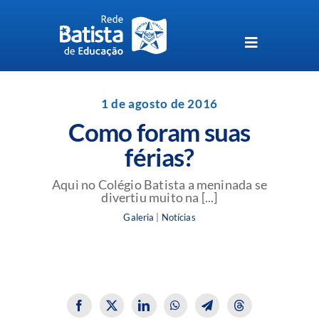
Skip
to
content
Toggle
Navigation
Unidades da Rede Batista
1 de agosto de 2016
Como foram suas
Perguntas Frequentes
férias?
Blog da Rede Batista
Aqui no Colégio Batista a meninada se
divertiu muito na [...]
Galeria
|
Notícias