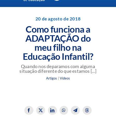
Navigation
Unidades da Rede Batista
20 de agosto de 2018
Como funciona a
Perguntas Frequentes
ADAPTAÇÃO do
meu filho na
Blog da Rede Batista
Educação Infantil?
Quando nos deparamos com alguma
situação diferente do que estamos [...]
Artigos
|
Vídeos