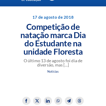
Navigation
Unidades da Rede Batista
17 de agosto de 2018
Competição de
Perguntas Frequentes
natação marca Dia
do Estudante na
Blog da Rede Batista
unidade Floresta
O último 13 de agosto foi dia de
diversão, mas [...]
Notícias