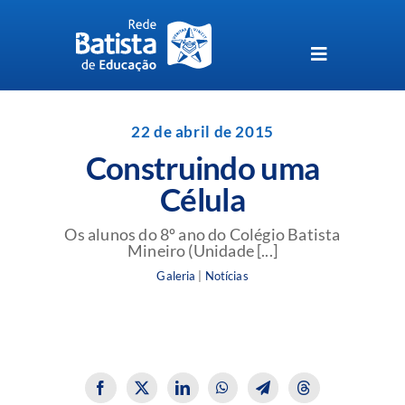
Skip
to
content
Toggle
Navigation
Unidades da Rede Batista
22 de abril de 2015
Construindo uma
Perguntas Frequentes
Célula
Blog da Rede Batista
Os alunos do 8º ano do Colégio Batista
Mineiro (Unidade [...]
Galeria
|
Notícias