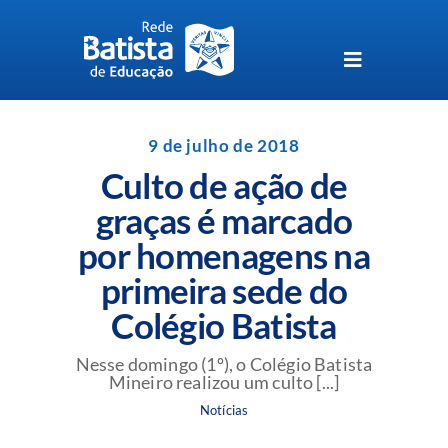
Skip
to
content
Toggle
Navigation
Unidades da Rede Batista
9 de julho de 2018
Culto de ação de
Perguntas Frequentes
graças é marcado
por homenagens na
Blog da Rede Batista
primeira sede do
Colégio Batista
Nesse domingo (1º), o Colégio Batista
Mineiro realizou um culto [...]
Notícias