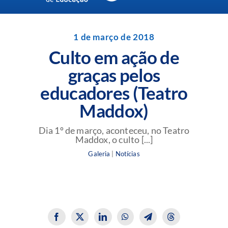
Navigation
Unidades da Rede Batista
1 de março de 2018
Culto em ação de
Perguntas Frequentes
graças pelos
educadores (Teatro
Blog da Rede Batista
Maddox)
Dia 1º de março, aconteceu, no Teatro
Maddox, o culto [...]
Galeria
|
Notícias