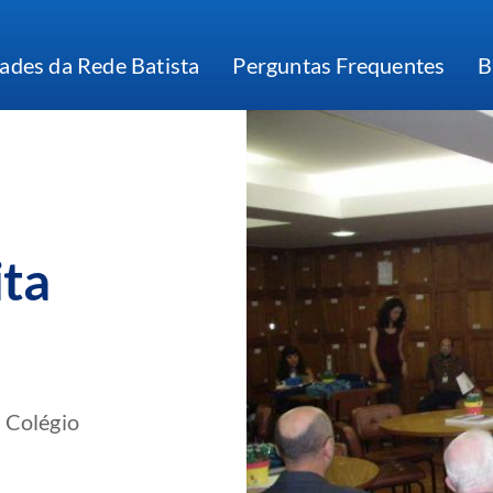
ades da Rede Batista
Perguntas Frequentes
B
ita
 Colégio