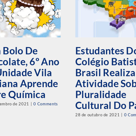
 Bolo De
Estudantes D
olate, 6º Ano
Colégio Batis
nidade Vila
Brasil Realiz
iana Aprende
Atividade So
re Química
Pluralidade
Cultural Do P
vembro de 2021
|
0 Comments
28 de outubro de 2021
|
0 Co