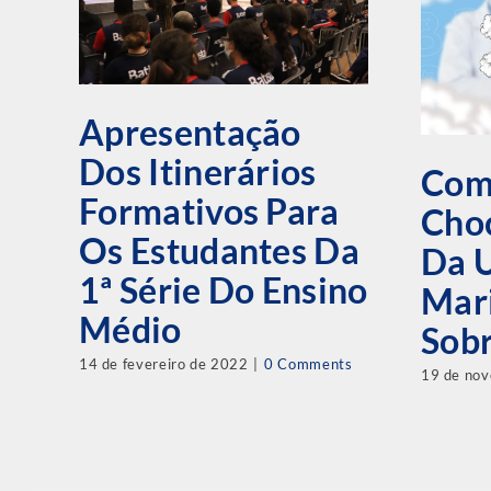
Apresentação
Dos Itinerários
Com
Formativos Para
Choc
Os Estudantes Da
Da U
1ª Série Do Ensino
Mar
Médio
Sob
14 de fevereiro de 2022
|
0 Comments
19 de no