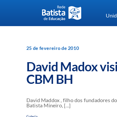
Skip
to
Unid
content
25 de fevereiro de 2010
David Madox vis
CBM BH
David Maddox , filho dos fundadores do
Batista Mineiro, [...]
Galeria