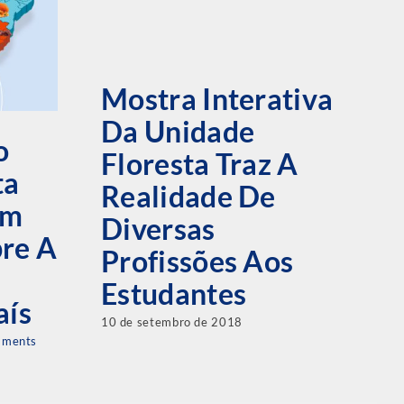
Mostra Interativa
A
Da Unidade
D
o
Floresta Traz A
F
ta
Realidade De
O
am
Diversas
1
bre A
Profissões Aos
M
Estudantes
14 
aís
10 de setembro de 2018
mments