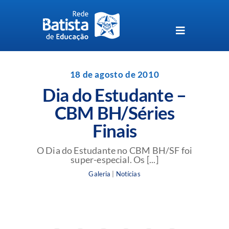
Skip
to
content
Toggle
Navigation
Unidades da Rede Batista
18 de agosto de 2010
Dia do Estudante –
Perguntas Frequentes
CBM BH/Séries
Finais
Blog da Rede Batista
O Dia do Estudante no CBM BH/SF foi
super-especial. Os [...]
Galeria
|
Notícias