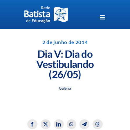
Skip
to
content
Toggle
Navigation
Unidades da Rede Batista
2 de junho de 2014
Dia V: Dia do
Perguntas Frequentes
Vestibulando
(26/05)
Blog da Rede Batista
Galeria