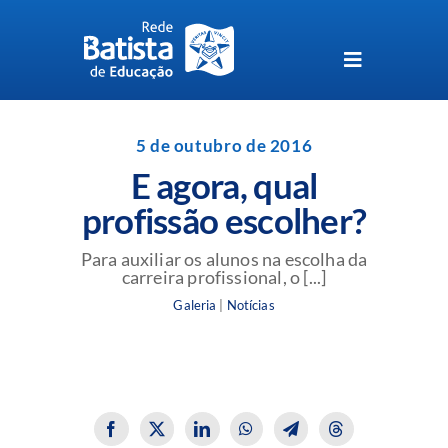
Skip
to
content
Toggle
Navigation
Unidades da Rede Batista
5 de outubro de 2016
E agora, qual
Perguntas Frequentes
profissão escolher?
Blog da Rede Batista
Para auxiliar os alunos na escolha da
carreira profissional, o [...]
Galeria
|
Notícias