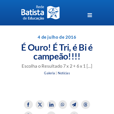
Skip
to
content
Toggle
Navigation
Unidades da Rede Batista
4 de julho de 2016
É Ouro! É Tri, é Bi é
Perguntas Frequentes
campeão!!!!
Blog da Rede Batista
Escolha o Resultado 7 x 2 + 6 x 1 [...]
Galeria
|
Notícias