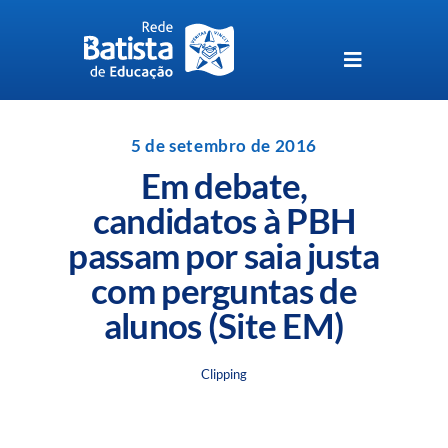
Skip
to
content
Toggle
Navigation
Unidades da Rede Batista
5 de setembro de 2016
Em debate,
Perguntas Frequentes
candidatos à PBH
passam por saia justa
Blog da Rede Batista
com perguntas de
alunos (Site EM)
Clipping