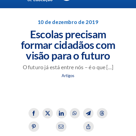
Navigation
Unidades da Rede Batista
10 de dezembro de 2019
Escolas precisam
Perguntas Frequentes
formar cidadãos com
visão para o futuro
Blog da Rede Batista
O futuro já está entre nós – é o que [...]
Artigos