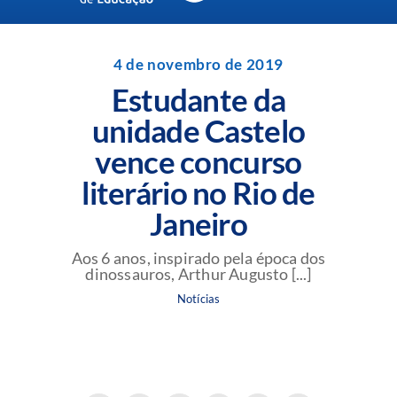
Navigation
Unidades da Rede Batista
4 de novembro de 2019
Estudante da
Perguntas Frequentes
unidade Castelo
vence concurso
Blog da Rede Batista
literário no Rio de
Janeiro
Aos 6 anos, inspirado pela época dos
dinossauros, Arthur Augusto [...]
Notícias