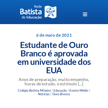
Skip
to
content
Toggle
Navigation
Unidades da Rede Batista
6 de maio de 2021
Estudante de Ouro
Perguntas Frequentes
Branco é aprovada
em universidade dos
Blog da Rede Batista
EUA
Anos de preparação, muito empenho,
horas de estudo, o estímulo [...]
Colégio Batista Mineiro
|
Educação
|
Ensino Médio
|
Notícias
|
Ouro Branco