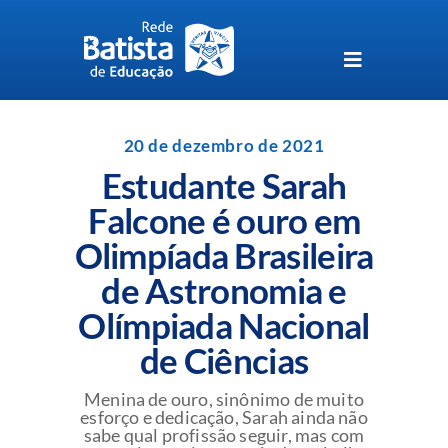
Skip
to
content
Toggle
Navigation
Unidades da Rede Batista
20 de dezembro de 2021
Estudante Sarah
Perguntas Frequentes
Falcone é ouro em
Olimpíada Brasileira
Blog da Rede Batista
de Astronomia e
Olímpiada Nacional
de Ciências
Menina de ouro, sinônimo de muito
esforço e dedicação, Sarah ainda não
sabe qual profissão seguir, mas com