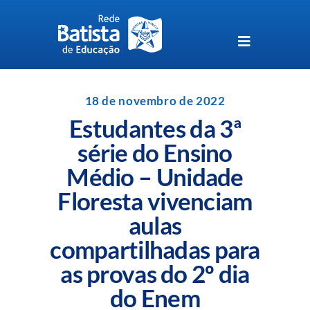
Skip
to
content
Toggle
Navigation
Unidades da Rede Batista
18 de novembro de 2022
Estudantes da 3ª
Perguntas Frequentes
série do Ensino
Médio – Unidade
Blog da Rede Batista
Floresta vivenciam
aulas
compartilhadas para
as provas do 2º dia
do Enem