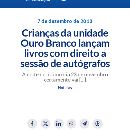
Navigation
Unidades da Rede Batista
7 de dezembro de 2018
Crianças da unidade
Perguntas Frequentes
Ouro Branco lançam
livros com direito a
Blog da Rede Batista
sessão de autógrafos
A noite do último dia 23 de novembro
certamente vai [...]
Notícias