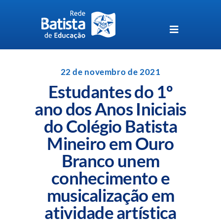
Skip
to
content
Toggle
Navigation
Unidades da Rede Batista
22 de novembro de 2021
Estudantes do 1º
Perguntas Frequentes
ano dos Anos Iniciais
do Colégio Batista
Blog da Rede Batista
Mineiro em Ouro
Branco unem
conhecimento e
musicalização em
atividade artística