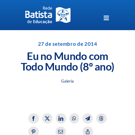
Skip
to
content
Toggle
Navigation
Unidades da Rede Batista
27 de setembro de 2014
Eu no Mundo com
Perguntas Frequentes
Todo Mundo (8º ano)
Blog da Rede Batista
Galeria