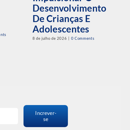
D
Desenvolvimento
J
De Crianças E
D
Adolescentes
C
nts
8 de julho de 2026
|
0 Comments
M
L
17 
Increver-
se