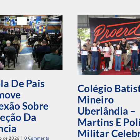
la De Pais
Colégio Batis
move
Mineiro
exão Sobre
Uberlândia –
teção Da
Martins E Pol
ncia
Militar Cele
ho de 2026
|
0 Comments