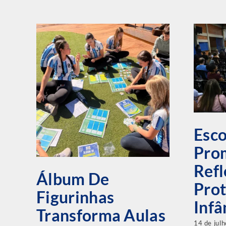
Esco
Pro
Refl
Álbum De
Pro
Figurinhas
Infâ
Transforma Aulas
14 de jul