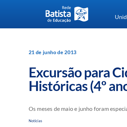
Skip
to
Unid
content
21 de junho de 2013
Excursão para C
Históricas (4º an
Os meses de maio e junho foram especiais
Notícias