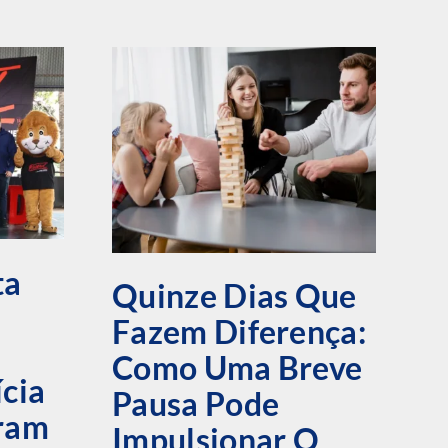
ta
Quinze Dias Que
Fazem Diferença:
Á
Como Uma Breve
F
ícia
Pausa Pode
T
bram
Impulsionar O