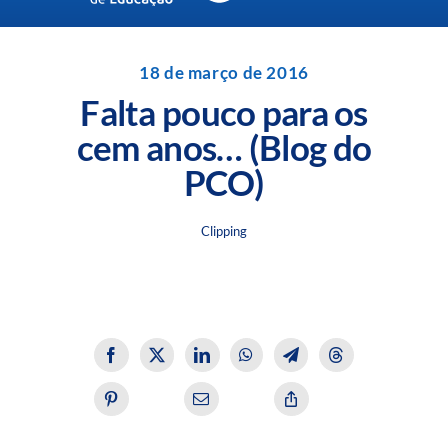
Navigation
Unidades da Rede Batista
18 de março de 2016
Falta pouco para os
Perguntas Frequentes
cem anos… (Blog do
PCO)
Blog da Rede Batista
Clipping