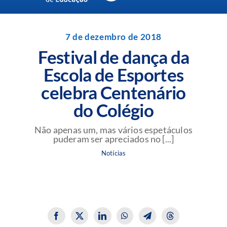
Navigation
Unidades da Rede Batista
7 de dezembro de 2018
Festival de dança da
Perguntas Frequentes
Escola de Esportes
celebra Centenário
Blog da Rede Batista
do Colégio
Não apenas um, mas vários espetáculos
puderam ser apreciados no [...]
Notícias