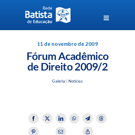
Skip
to
content
Toggle
Navigation
Unidades da Rede Batista
11 de novembro de 2009
Fórum Acadêmico
Perguntas Frequentes
de Direito 2009/2
Blog da Rede Batista
Galeria
|
Notícias