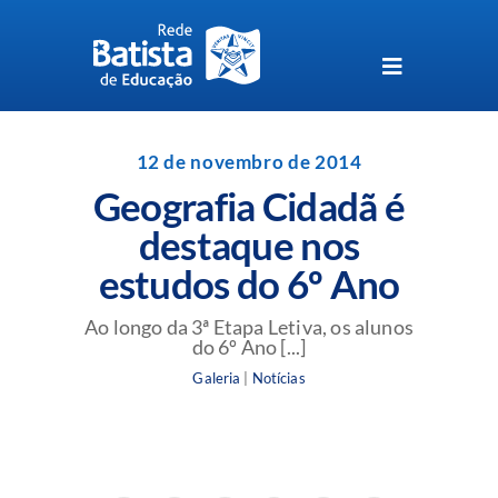
Skip
to
content
Toggle
Navigation
Unidades da Rede Batista
12 de novembro de 2014
Geografia Cidadã é
Perguntas Frequentes
destaque nos
estudos do 6º Ano
Blog da Rede Batista
Ao longo da 3ª Etapa Letiva, os alunos
do 6º Ano [...]
Galeria
|
Notícias