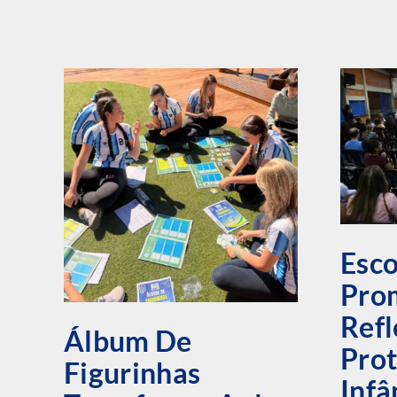
Esco
Pro
Refl
Álbum De
Pro
Figurinhas
Infâ