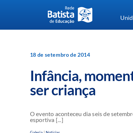
Skip
to
Unid
content
18 de setembro de 2014
Infância, momen
ser criança
O evento aconteceu dia seis de setembr
esportiva [...]
Galeria
|
Notícias