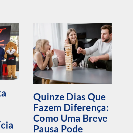
ta
Quinze Dias Que
Fazem Diferença:
Á
Como Uma Breve
F
ícia
Pausa Pode