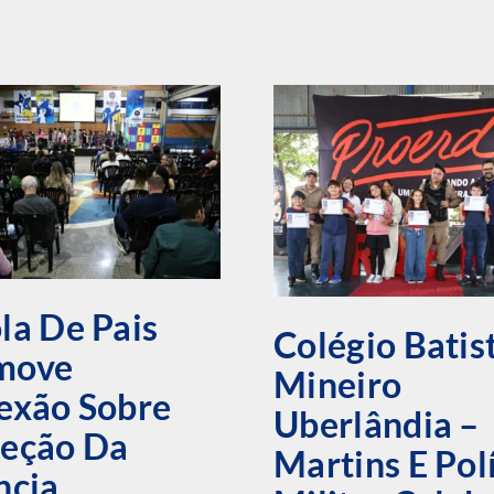
la De Pais
Colégio Batis
move
Mineiro
exão Sobre
Uberlândia –
teção Da
Martins E Pol
ncia