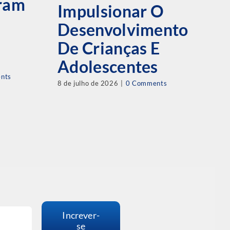
T
bram
Impulsionar O
D
Desenvolvimento
J
De Crianças E
D
Adolescentes
C
nts
8 de julho de 2026
|
0 Comments
M
L
17 
Increver-
se