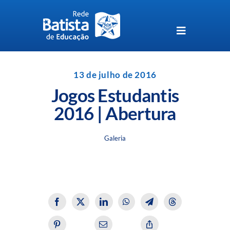
Skip
to
content
Toggle
Navigation
Unidades da Rede Batista
13 de julho de 2016
Jogos Estudantis
Perguntas Frequentes
2016 | Abertura
Blog da Rede Batista
Galeria