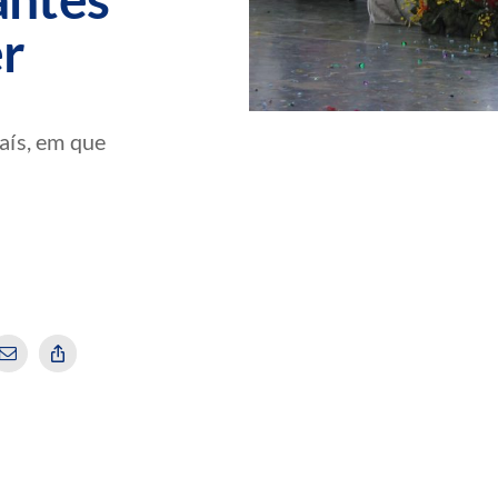
er
aís, em que