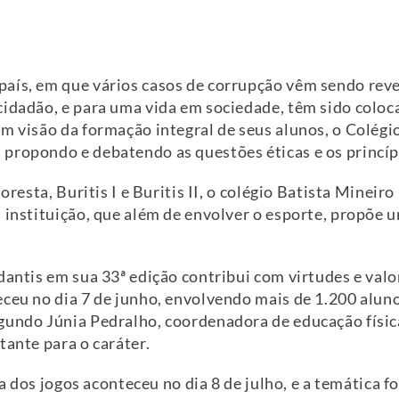
aís, em que vários casos de corrupção vêm sendo reve
cidadão, e para uma vida em sociedade, têm sido col
om visão da formação integral de seus alunos, o Colég
propondo e debatendo as questões éticas e os princíp
oresta, Buritis I e Buritis II, o colégio Batista Mineir
 instituição, que além de envolver o esporte, propõe 
dantis em sua 33ª edição contribui com virtudes e val
ceu no dia 7 de junho, envolvendo mais de 1.200 aluno
gundo Júnia Pedralho, coordenadora de educação físic
tante para o caráter.
ura dos jogos aconteceu no dia 8 de julho, e a temática