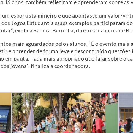
1 a 16 anos, também refletiram e aprenderam sobre as 
um esportista mineiro e que apontasse um valor/virtu
 dos Jogos Estudantis esses exemplos participaram do d
lar”, explica Sandra Beconha, diretora da unidade Bur
ventos mais aguardados pelos alunos. “É o evento mai
letir e aprender de forma leve e descontraída questõe
o em pauta, nada mais apropriado que falar sobre o ca
os jovens”, finaliza a coordenadora.