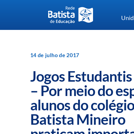
Skip
to
Unid
content
14 de julho de 2017
Jogos Estudanti
– Por meio do es
alunos do colégi
Batista Mineiro
praticam import