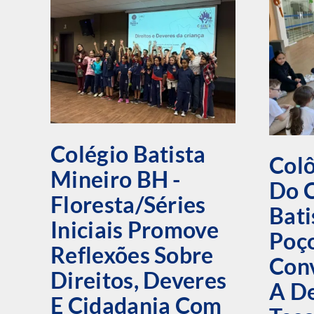
Colégio Batista
Colô
Mineiro BH -
Do 
Floresta/Séries
Bati
Iniciais Promove
Poço
Reflexões Sobre
Conv
Direitos, Deveres
A De
E Cidadania Com