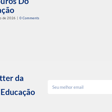
ouros Do
ação
ho de 2026
|
0 Comments
tter da
e Educação