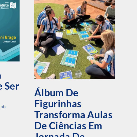
C
a
M
 Ser
F
Álbum De
I
Figurinhas
nts
R
Transforma Aulas
D
De Ciências Em
E
Jornada De