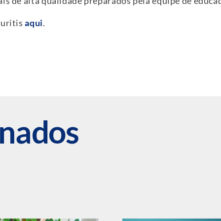
is de alta qualidade preparados pela equipe de educad
uritis
aqui
.
onados