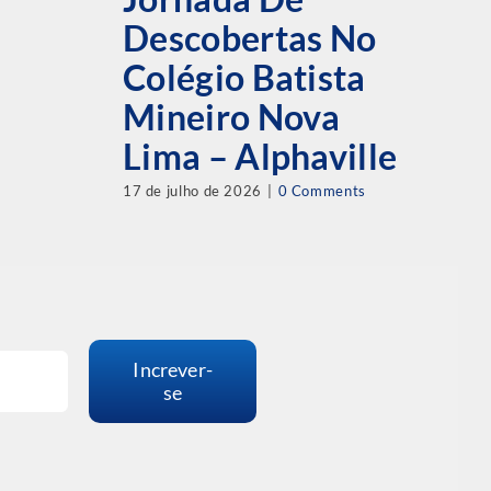
E
Descobertas No
A
Colégio Batista
28 
Mineiro Nova
Lima – Alphaville
17 de julho de 2026
|
0 Comments
Increver-
se