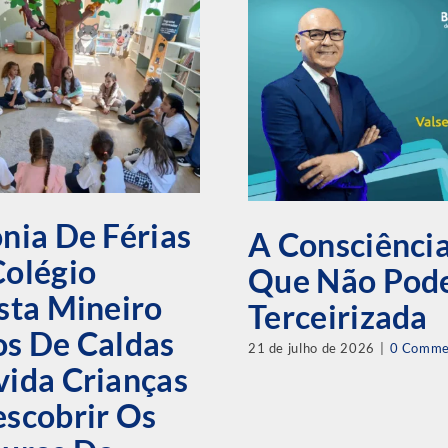
nia De Férias
A Consciênci
Colégio
Que Não Pode
sta Mineiro
Terceirizada
s De Caldas
21 de julho de 2026
|
0 Comme
ida Crianças
scobrir Os