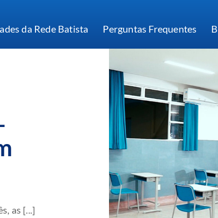
ades da Rede Batista
Perguntas Frequentes
B
–
om
 as [...]