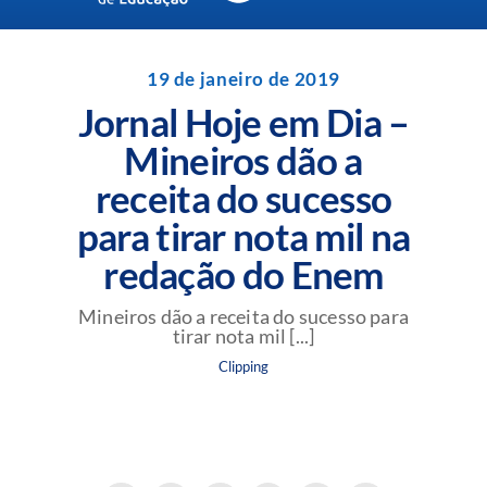
Navigation
Unidades da Rede Batista
19 de janeiro de 2019
Jornal Hoje em Dia –
Perguntas Frequentes
Mineiros dão a
receita do sucesso
Blog da Rede Batista
para tirar nota mil na
redação do Enem
Mineiros dão a receita do sucesso para
tirar nota mil [...]
Clipping