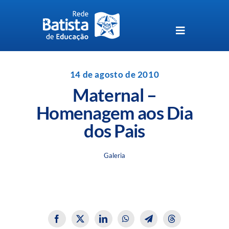
Skip
to
content
Toggle
Navigation
Unidades da Rede Batista
14 de agosto de 2010
Maternal –
Perguntas Frequentes
Homenagem aos Dia
dos Pais
Blog da Rede Batista
Galeria