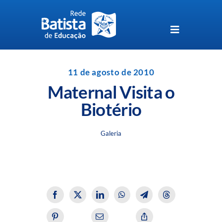
Skip
to
content
Toggle
Navigation
Unidades da Rede Batista
11 de agosto de 2010
Maternal Visita o
Perguntas Frequentes
Biotério
Blog da Rede Batista
Galeria