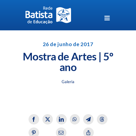
Skip
to
content
Toggle
Navigation
Unidades da Rede Batista
26 de junho de 2017
Mostra de Artes | 5º
Perguntas Frequentes
ano
Blog da Rede Batista
Galeria